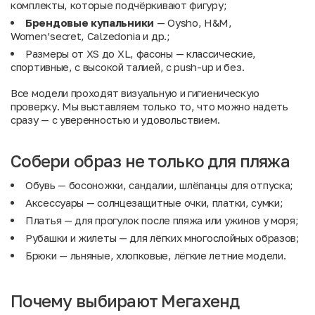
комплекты, которые подчёркивают фигуру;
Брендовые купальники
— Oysho, H&M,
Women’secret, Calzedonia и др.;
Размеры от XS до XL, фасоны — классические,
спортивные, с высокой талией, с push-up и без.
Все модели проходят визуальную и гигиеническую
проверку. Мы выставляем только то, что можно надеть
сразу — с уверенностью и удовольствием.
Собери образ не только для пляжа
Обувь
— босоножки, сандалии, шлёпанцы для отпуска;
Аксессуары
— солнцезащитные очки, платки, сумки;
Платья
— для прогулок после пляжа или ужинов у моря;
Рубашки
и
жилеты
— для лёгких многослойных образов;
Брюки
— льняные, хлопковые, лёгкие летние модели.
Почему выбирают Мегахенд