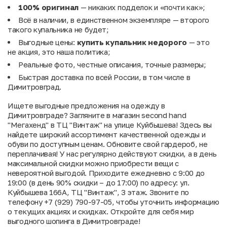
100% оригинал
— никаких подделок и «почти как»;
Всё в наличии, в единственном экземпляре — второго
такого купальника не будет;
Выгодные цены:
купить купальник недорого
— это
не акция, это наша политика;
Реальные фото, честные описания, точные размеры;
Быстрая доставка по всей России, в том числе в
Димитровград.
Ищете выгодные предложения на одежду в
Димитровграде? Загляните в магазин second hand
"Мегахенд" в ТЦ "Винтаж" на улице Куйбышева! Здесь вы
найдете широкий ассортимент качественной одежды и
обуви по доступным ценам. Обновите свой гардероб, не
переплачивая! У нас регулярно действуют скидки, а в день
максимальной скидки можно приобрести вещи с
невероятной выгодой. Приходите ежедневно с 9:00 до
19:00 (в день 90% скидки – до 17:00) по адресу: ул.
Куйбышева 166А, ТЦ "Винтаж", 3 этаж. Звоните по
телефону +7 (929) 790-97-05, чтобы уточнить информацию
о текущих акциях и скидках. Откройте для себя мир
выгодного шопинга в Димитровграде!