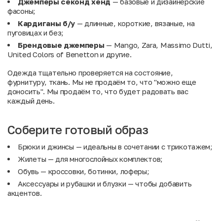
Джемперы секонд хенд
— базовые и дизайнерские
фасоны;
Кардиганы б/у
— длинные, короткие, вязаные, на
пуговицах и без;
Брендовые джемперы
— Mango, Zara, Massimo Dutti,
United Colors of Benetton и другие.
Одежда тщательно проверяется на состояние,
фурнитуру, ткань. Мы не продаём то, что "можно еще
доносить". Мы продаём то, что будет радовать вас
каждый день.
Соберите готовый образ
Брюки
и
джинсы
— идеальны в сочетании с трикотажем;
Жилеты
— для многослойных комплектов;
Обувь
— кроссовки, ботинки, лоферы;
Аксессуары
и
рубашки и блузки
— чтобы добавить
акцентов.