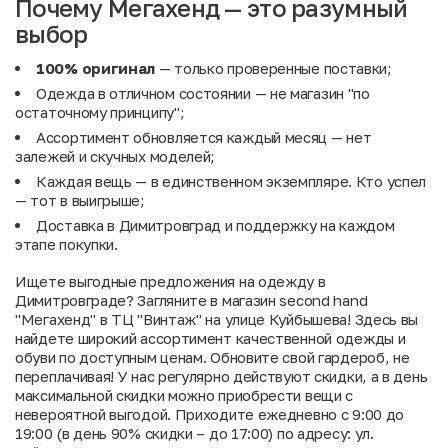
Почему Мегахенд — это разумный
выбор
100% оригинал
— только проверенные поставки;
Одежда в отличном состоянии — не магазин "по
остаточному принципу";
Ассортимент обновляется каждый месяц — нет
залежей и скучных моделей;
Каждая вещь — в единственном экземпляре. Кто успел
— тот в выигрыше;
Доставка в Димитровград и поддержку на каждом
этапе покупки.
Ищете выгодные предложения на одежду в
Димитровграде? Загляните в магазин second hand
"Мегахенд" в ТЦ "Винтаж" на улице Куйбышева! Здесь вы
найдете широкий ассортимент качественной одежды и
обуви по доступным ценам. Обновите свой гардероб, не
переплачивая! У нас регулярно действуют скидки, а в день
максимальной скидки можно приобрести вещи с
невероятной выгодой. Приходите ежедневно с 9:00 до
19:00 (в день 90% скидки – до 17:00) по адресу: ул.