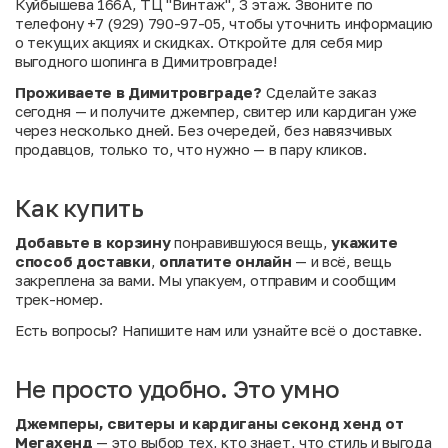
Куйбышева 166А, ТЦ "Винтаж", 3 этаж. Звоните по
телефону +7 (929) 790-97-05, чтобы уточнить информацию
о текущих акциях и скидках. Откройте для себя мир
выгодного шопинга в Димитровграде!
Проживаете в Димитровграде?
Сделайте заказ
сегодня — и получите джемпер, свитер или кардиган уже
через несколько дней. Без очередей, без навязчивых
продавцов, только то, что нужно — в пару кликов.
Как купить
Добавьте в корзину
понравившуюся вещь,
укажите
способ доставки
,
оплатите онлайн
— и всё, вещь
закреплена за вами. Мы упакуем, отправим и сообщим
трек-номер.
Есть вопросы? Напишите нам
или
узнайте всё о доставке
.
Не просто удобно. Это умно
Джемперы, свитеры и кардиганы секонд хенд от
Мегахенд
— это выбор тех, кто знает, что стиль и выгода