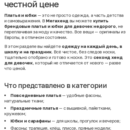
честной цене
Платья и юбки
— это не просто одежда, а часть детства
и самовыражения. В
Мегахенд
вы можете
купить
брендовые платья и юбки для девочек недорого
, не
переплачивая за моду и качество. Все вещи — оригиналы из
Европы, в отличном состоянии.
В этом разделе вы найдёте
одежду на каждый день, в
школу и на праздник
. Всё чистое, без следов носки,
тщательно отобрано и готово к носке. Это
секонд хенд
для девочек
, который не отличается от нового — разве
что ценой.
Что представлено в категории
Повседневные платья
— удобные фасоны,
натуральные ткани;
Праздничные платья
— с вышивкой, пайетками,
кружевом;
Юбки и сарафаны
— для школы, прогулок и вечеров;
Фасоны: трапеция, клёш, плиссе, прямые модели;