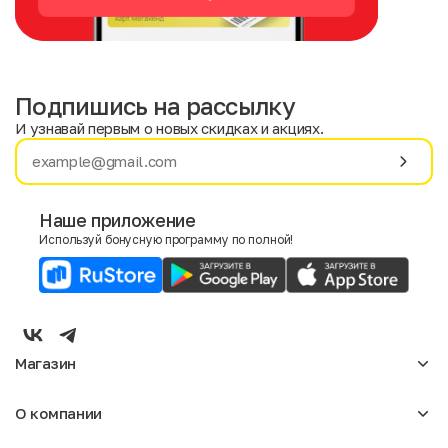
Подпишись на рассылку
И узнавай первым о новых скидках и акциях.
Имя
Фамилия
Наше приложение
Используй бонусную программу по полной!
E-mail
Пол
Мужской
Женский
Магазин
Согласие на получение чеков по электронной почте
Женское
О компании
Мужское
Аксессуары
О нас