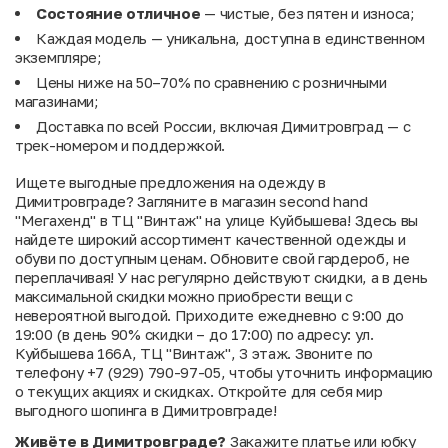
Состояние отличное
— чистые, без пятен и износа;
Каждая модель — уникальна, доступна в единственном
экземпляре;
Цены ниже на 50–70% по сравнению с розничными
магазинами;
Доставка по всей России, включая Димитровград — с
трек-номером и поддержкой.
Ищете выгодные предложения на одежду в
Димитровграде? Загляните в магазин second hand
"Мегахенд" в ТЦ "Винтаж" на улице Куйбышева! Здесь вы
найдете широкий ассортимент качественной одежды и
обуви по доступным ценам. Обновите свой гардероб, не
переплачивая! У нас регулярно действуют скидки, а в день
максимальной скидки можно приобрести вещи с
невероятной выгодой. Приходите ежедневно с 9:00 до
19:00 (в день 90% скидки – до 17:00) по адресу: ул.
Куйбышева 166А, ТЦ "Винтаж", 3 этаж. Звоните по
телефону +7 (929) 790-97-05, чтобы уточнить информацию
о текущих акциях и скидках. Откройте для себя мир
выгодного шопинга в Димитровграде!
Живёте в Димитровграде?
Закажите платье или юбку