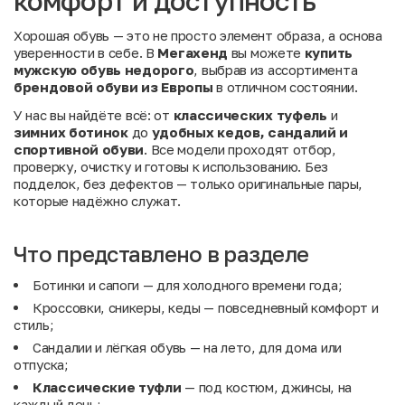
комфорт и доступность
Хорошая обувь — это не просто элемент образа, а основа
уверенности в себе. В
Мегахенд
вы можете
купить
мужскую обувь недорого
, выбрав из ассортимента
брендовой обуви из Европы
в отличном состоянии.
У нас вы найдёте всё: от
классических туфель
и
зимних ботинок
до
удобных кедов, сандалий и
спортивной обуви
. Все модели проходят отбор,
проверку, очистку и готовы к использованию. Без
подделок, без дефектов — только оригинальные пары,
которые надёжно служат.
Что представлено в разделе
Ботинки и сапоги — для холодного времени года;
Кроссовки, сникеры, кеды — повседневный комфорт и
стиль;
Сандалии и лёгкая обувь — на лето, для дома или
отпуска;
Классические туфли
— под костюм, джинсы, на
каждый день;