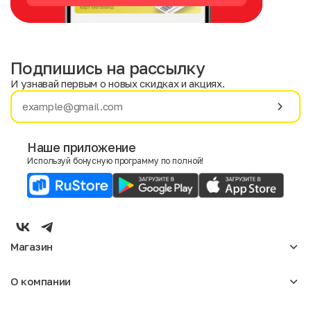
Подпишись на рассылку
И узнавай первым о новых скидках и акциях.
Имя
Фамилия
Наше приложение
Используй бонусную программу по полной!
E-mail
Пол
Мужской
Женский
Магазин
Согласие на получение чеков по электронной почте
Женское
О компании
Мужское
Аксессуары
О нас
Детское