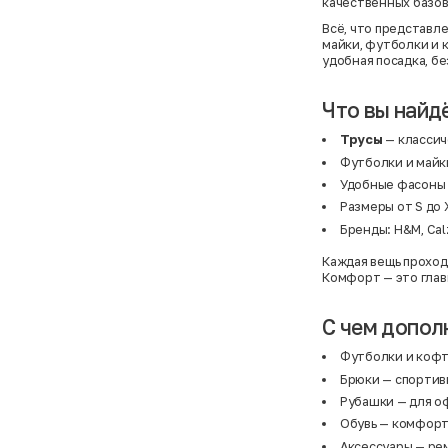
качественных базов
Всё, что представле
майки, футболки и 
удобная посадка, б
Что вы найд
Трусы
— классич
Футболки и майки
Удобные фасоны 
Размеры от S до 
Бренды: H&M, Calz
Каждая вещь проход
Комфорт — это глав
С чем допол
Футболки и коф
Брюки
— спортивн
Рубашки
— для оф
Обувь
— комфорт 
Аксессуары
— рем