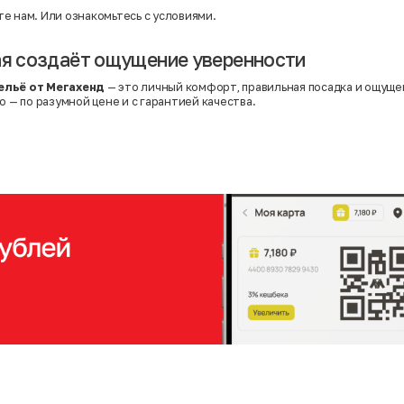
е нам. Или
ознакомьтесь с условиями
.
ая создаёт ощущение уверенности
ельё от Мегахенд
— это личный комфорт, правильная посадка и ощущ
о — по разумной цене и с гарантией качества.