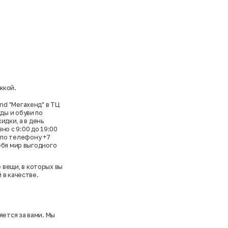
жкой.
nd "Мегахенд" в ТЦ
ды и обуви по
идки, а в день
о с 9:00 до 19:00
е по телефону +7
ебя мир выгодного
 вещи, в которых вы
 в качестве.
яется за вами. Мы