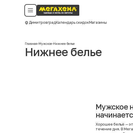
Условия пользования
Политика конфиденциальности
Смотреть все даты
©️ Мегахенд 2026. Все права защищены.
Димитровград
Календарь скидок
Магазины
Москва
Главная
-
Мужское
-
Нижнее белье
Нижнее белье
Мужское н
начинаетс
Хорошее бельё — это
течение дня. В Мег