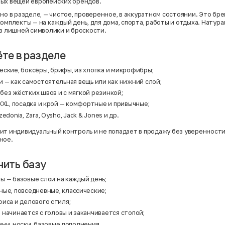
ых вещей европейских брендов.
но в разделе, — чистое, проверенное, в аккуратном состоянии. Это бр
комплекты — на каждый день, для дома, спорта, работы и отдыха. Натур
ез лишней символики и броскости.
ёте в разделе
еские, боксёры, брифы, из хлопка и микрофибры;
 — как самостоятельная вещь или как нижний слой;
без жёстких швов и с мягкой резинкой;
XXL, посадка и крой — комфортные и привычные;
edonia, Zara, Oysho, Jack & Jones и др.
ит индивидуальный контроль и не попадает в продажу без уверенности 
ное.
нить базу
ты
— базовые слои на каждый день;
ые, повседневные, классические;
иса и делового стиля;
начинается с головы и заканчивается стопой;
ни, носки, базовые дополнения.