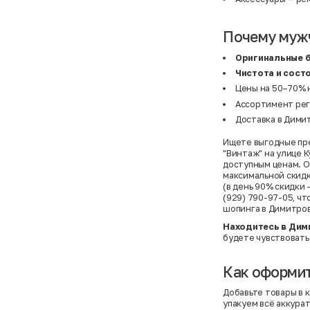
Почему муж
Оригинальные 
Чистота и сост
Цены на 50–70% 
Ассортимент рег
Доставка в Димит
Ищете выгодные пре
"Винтаж" на улице 
доступным ценам. Об
максимальной скидк
(в день 90% скидки 
(929) 790-97-05, ч
шопинга в Димитро
Находитесь в Дим
будете чувствовать
Как оформит
Добавьте товары в 
упакуем всё аккура