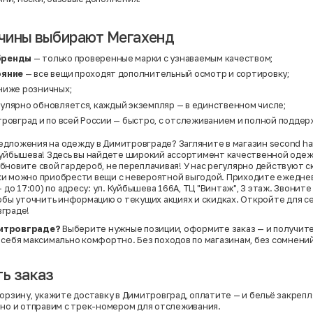
чины выбирают Мегахенд
бренды
— только проверенные марки с узнаваемым качеством;
ояние
— все вещи проходят дополнительный осмотр и сортировку;
ниже розничных;
улярно обновляется, каждый экземпляр — в единственном числе;
ровград и по всей России — быстро, с отслеживанием и полной поддер
дложения на одежду в Димитровграде? Загляните в магазин second ha
Куйбышева! Здесь вы найдете широкий ассортимент качественной одеж
новите свой гардероб, не переплачивая! У нас регулярно действуют ск
и можно приобрести вещи с невероятной выгодой. Приходите ежедневн
– до 17:00) по адресу: ул. Куйбышева 166А, ТЦ "Винтаж", 3 этаж. Звонит
тобы уточнить информацию о текущих акциях и скидках. Откройте для с
вграде!
итровграде?
Выберите нужные позиции, оформите заказ — и получите
 себя максимально комфортно. Без походов по магазинам, без сомнений
ь заказ
корзину, укажите доставку в Димитровград, оплатите — и бельё закрепл
тно и отправим с трек-номером для отслеживания.