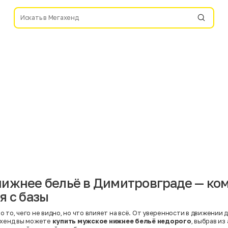
ижнее бельё в Димитровграде — ко
я с базы
 то, чего не видно, но что влияет на всё. От уверенности в движении 
ахенд вы можете
купить мужское нижнее бельё недорого
, выбрав и