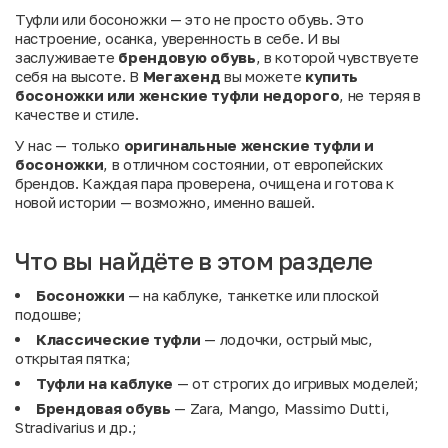
Туфли или босоножки — это не просто обувь. Это
настроение, осанка, уверенность в себе. И вы
заслуживаете
брендовую обувь
, в которой чувствуете
себя на высоте. В
Мегахенд
вы можете
купить
босоножки или женские туфли недорого
, не теряя в
качестве и стиле.
У нас — только
оригинальные женские туфли и
босоножки
, в отличном состоянии, от европейских
брендов. Каждая пара проверена, очищена и готова к
новой истории — возможно, именно вашей.
Что вы найдёте в этом разделе
Босоножки
— на каблуке, танкетке или плоской
подошве;
Классические туфли
— лодочки, острый мыс,
открытая пятка;
Туфли на каблуке
— от строгих до игривых моделей;
Брендовая обувь
— Zara, Mango, Massimo Dutti,
Stradivarius и др.;