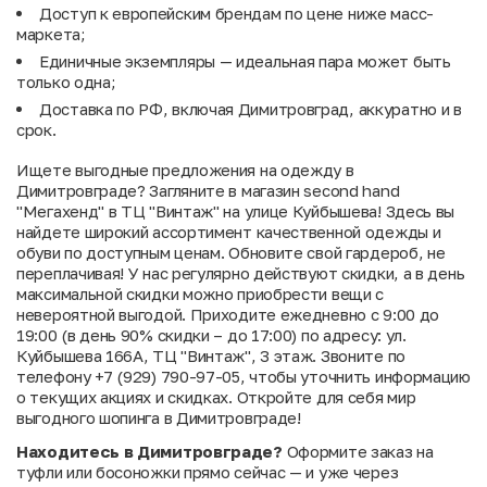
Доступ к европейским брендам по цене ниже масс-
маркета;
Единичные экземпляры — идеальная пара может быть
только одна;
Доставка по РФ, включая Димитровград, аккуратно и в
срок.
Ищете выгодные предложения на одежду в
Димитровграде? Загляните в магазин second hand
"Мегахенд" в ТЦ "Винтаж" на улице Куйбышева! Здесь вы
найдете широкий ассортимент качественной одежды и
обуви по доступным ценам. Обновите свой гардероб, не
переплачивая! У нас регулярно действуют скидки, а в день
максимальной скидки можно приобрести вещи с
невероятной выгодой. Приходите ежедневно с 9:00 до
19:00 (в день 90% скидки – до 17:00) по адресу: ул.
Куйбышева 166А, ТЦ "Винтаж", 3 этаж. Звоните по
телефону +7 (929) 790-97-05, чтобы уточнить информацию
о текущих акциях и скидках. Откройте для себя мир
выгодного шопинга в Димитровграде!
Находитесь в Димитровграде?
Оформите заказ на
туфли или босоножки прямо сейчас — и уже через