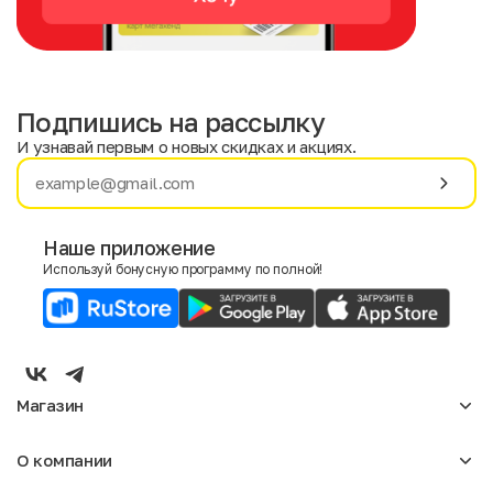
Подпишись на рассылку
И узнавай первым о новых скидках и акциях.
Имя
Фамилия
Наше приложение
Используй бонусную программу по полной!
E-mail
Пол
Мужской
Женский
Магазин
Согласие на получение чеков по электронной почте
Женское
О компании
Мужское
Аксессуары